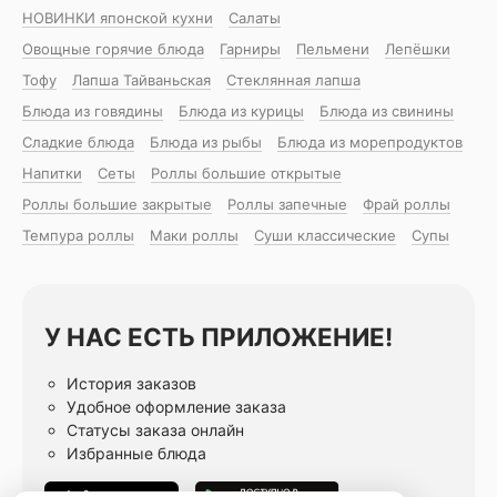
НОВИНКИ японской кухни
Салаты
Овощные горячие блюда
Гарниры
Пельмени
Лепёшки
Тофу
Лапша Тайваньская
Стеклянная лапша
Блюда из говядины
Блюда из курицы
Блюда из свинины
Сладкие блюда
Блюда из рыбы
Блюда из морепродуктов
Напитки
Сеты
Роллы большие открытые
Роллы большие закрытые
Роллы запечные
Фрай роллы
Темпура роллы
Маки роллы
Суши классические
Супы
У НАС ЕСТЬ ПРИЛОЖЕНИЕ!
История заказов
Удобное оформление заказа
Статусы заказа онлайн
Избранные блюда