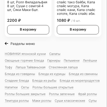
8 шт, Ролл Филадельфия
спайс тако бэйби, Капа
8 шт, Суши с семгой 4
спайс могура, Капа
шт, Сяки Маки 6шт.
спайс кани, Капа спайс
хототе, Капа спайс эби.
2200 ₽
1080 ₽
/ 6 шт.
В корзину
В корзину
Разделы меню
НОВИНКИ японской кухни
Салаты
Овощные горячие блюда
Гарниры
Пельмени
Лепёшки
Тофу
Лапша Тайваньская
Стеклянная лапша
Блюда из говядины
Блюда из курицы
Блюда из свинины
Сладкие блюда
Блюда из рыбы
Блюда из морепродуктов
Напитки
Сеты
Роллы большие открытые
Роллы большие закрытые
Роллы запечные
Фрай роллы
Темпура роллы
Маки роллы
Суши классические
Супы