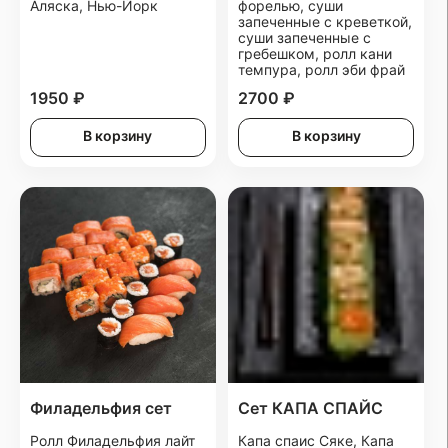
Аляска, Нью-Йорк
форелью, суши
запеченные с креветкой,
суши запеченные с
гребешком, ролл кани
темпура, ролл эби фрай
1950 ₽
2700 ₽
В корзину
В корзину
Филадельфия сет
Сет КАПА СПАЙС
Ролл Филадельфия лайт
Капа спаис Сяке, Капа