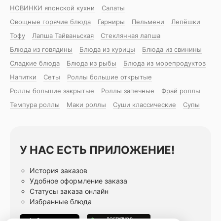
НОВИНКИ японской кухни
Салаты
Овощные горячие блюда
Гарниры
Пельмени
Лепёшки
Тофу
Лапша Тайваньская
Стеклянная лапша
Блюда из говядины
Блюда из курицы
Блюда из свинины
Сладкие блюда
Блюда из рыбы
Блюда из морепродуктов
Напитки
Сеты
Роллы большие открытые
Роллы большие закрытые
Роллы запечные
Фрай роллы
Темпура роллы
Маки роллы
Суши классические
Супы
У НАС ЕСТЬ ПРИЛОЖЕНИЕ!
История заказов
Удобное оформление заказа
Статусы заказа онлайн
Избранные блюда