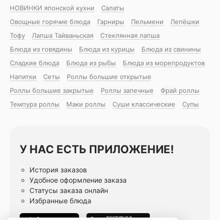
НОВИНКИ японской кухни
Салаты
Овощные горячие блюда
Гарниры
Пельмени
Лепёшки
Тофу
Лапша Тайваньская
Стеклянная лапша
Блюда из говядины
Блюда из курицы
Блюда из свинины
Сладкие блюда
Блюда из рыбы
Блюда из морепродуктов
Напитки
Сеты
Роллы большие открытые
Роллы большие закрытые
Роллы запечные
Фрай роллы
Темпура роллы
Маки роллы
Суши классические
Супы
У НАС ЕСТЬ ПРИЛОЖЕНИЕ!
История заказов
Удобное оформление заказа
Статусы заказа онлайн
Избранные блюда