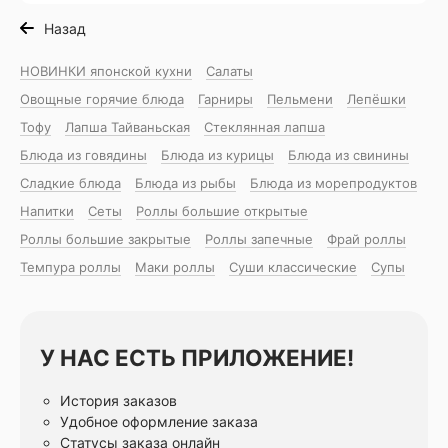
Назад
НОВИНКИ японской кухни
Салаты
Овощные горячие блюда
Гарниры
Пельмени
Лепёшки
Тофу
Лапша Тайваньская
Стеклянная лапша
Блюда из говядины
Блюда из курицы
Блюда из свинины
Сладкие блюда
Блюда из рыбы
Блюда из морепродуктов
Напитки
Сеты
Роллы большие открытые
Роллы большие закрытые
Роллы запечные
Фрай роллы
Темпура роллы
Маки роллы
Суши классические
Супы
У НАС ЕСТЬ ПРИЛОЖЕНИЕ!
История заказов
Удобное оформление заказа
Статусы заказа онлайн