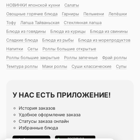
НОВИНКИ японской кухни
Салаты
Овощные горячие блюда
Гарниры
Пельмени
Лепёшки
Тофу
Лапша Тайваньская
Стеклянная лапша
Блюда из говядины
Блюда из курицы
Блюда из свинины
Сладкие блюда
Блюда из рыбы
Блюда из морепродуктов
Напитки
Сеты
Роллы большие открытые
Роллы большие закрытые
Роллы запечные
Фрай роллы
Темпура роллы
Маки роллы
Суши классические
Супы
У НАС ЕСТЬ ПРИЛОЖЕНИЕ!
История заказов
Удобное оформление заказа
Статусы заказа онлайн
Избранные блюда