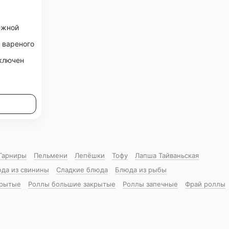
ежной
 вареного
ключен
Гарниры
Пельмени
Лепёшки
Тофу
Лапша Тайваньская
да из свинины
Сладкие блюда
Блюда из рыбы
крытые
Роллы большие закрытые
Роллы запечные
Фрай роллы