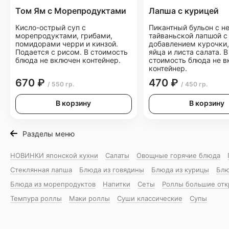
Том Ям с Морепродуктами
Лапша с курицей
Кисло-острый суп с
Пикантный бульон с н
морепродуктами, грибами,
тайваньской лапшой с
помидорами черри и кинзой.
добавлением курочки,
Подается с рисом. В стоимость
яйца и листа салата. В
блюда не включен контейнер.
стоимость блюда не в
контейнер.
670 ₽
470 ₽
/ 550 гр.
/ 450 гр.
В корзину
В корзину
Разделы меню
НОВИНКИ японской кухни
Салаты
Овощные горячие блюда
Стеклянная лапша
Блюда из говядины
Блюда из курицы
Блю
Блюда из морепродуктов
Напитки
Сеты
Роллы большие от
Темпура роллы
Маки роллы
Суши классические
Супы